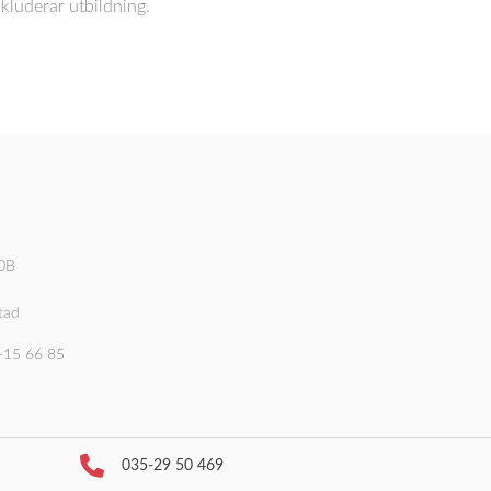
nkluderar utbildning.
.
40B
tad
-15 66 85
035-29 50 469