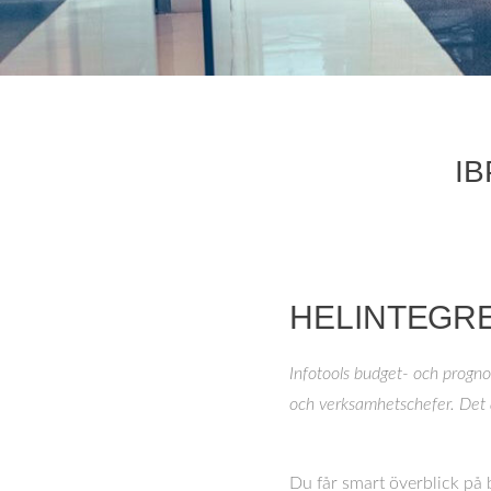
IB
HELINTEGR
Infotools budget- och progno
och verksamhetschefer. Det är
Du får smart överblick på