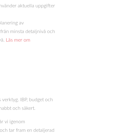
använder aktuella uppgifter
planering av
 från minsta detaljnivå och
vå.
Läs mer om
 verktyg. IBP, budget och
snabbt och säkert.
går vi igenom
och tar fram en detaljerad