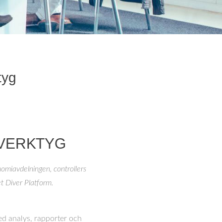
tyg
VERKTYG
nomiavdelningen, controllers
et Diver Platform.
d analys, rapporter och