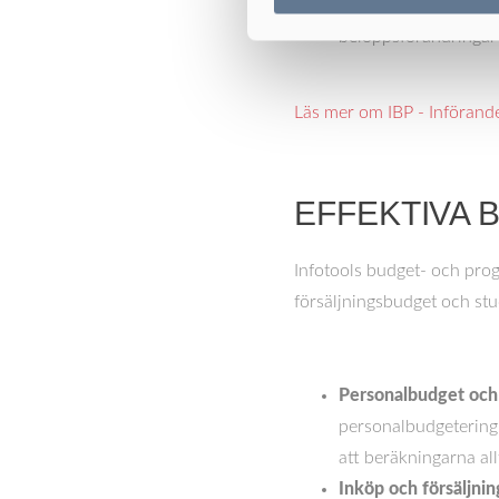
Stort utbud av beräkn
beloppsförändringar
Läs mer om IBP - Införand
EFFEKTIVA
Infotools budget- och pro
försäljningsbudget och st
Personalbudget och
personalbudgetering 
att beräkningarna al
Inköp och försäljnin