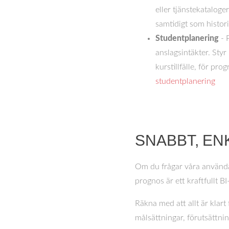
eller tjänstekataloge
samtidigt som histori
Studentplanering
- 
anslagsintäkter. Styr
kurstillfälle, för p
studentplanering
SNABBT, EN
Om du frågar våra användar
prognos är ett kraftfullt B
Räkna med att allt är klart
målsättningar, förutsättni