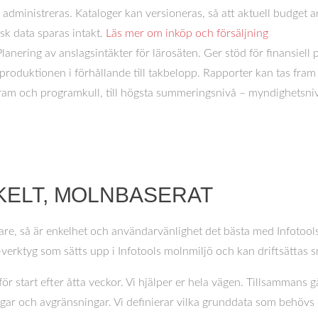
r administreras. Kataloger kan versioneras, så att aktuell budget 
sk data sparas intakt.
Läs mer om inköp och försäljning
Planering av anslagsintäkter för lärosäten. Ger stöd för finansiell 
 produktionen i förhållande till takbelopp. Rapporter kan tas fram
rogram och programkull, till högsta summeringsnivå – myndighetsni
KELT, MOLNBASERAT
e, så är enkelhet och användarvänlighet det bästa med Infotools
I-verktyg som sätts upp i Infotools molnmiljö och kan driftsättas 
 för start efter åtta veckor. Vi hjälper er hela vägen. Tillsammans 
ngar och avgränsningar. Vi definierar vilka grunddata som behövs 