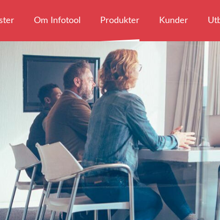
ster
Om Infotool
Produkter
Kunder
Utb