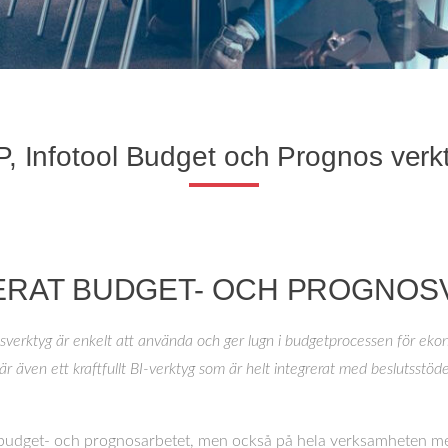
P, Infotool Budget och Prognos verk
ERAT BUDGET- OCH PROGNOS
sverktyg är enkelt att använda och ger lugn i budgetprocessen för eko
 även ett kraftfullt BI-verktyg som är helt integrerat med beslutsstöd
 budget- och prognosarbetet, men också på hela verksamheten me