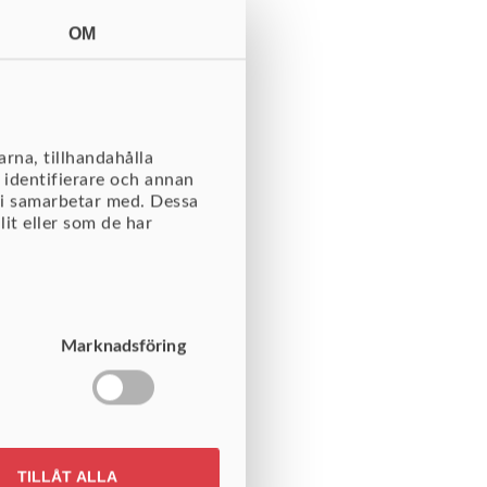
OM
A
rna, tillhandahålla
 identifierare och annan
dokumenterade ansvar och
vi samarbetar med. Dessa
it eller som de har
flexibelt och kan anpassas
Marknadsföring
TILLÅT ALLA