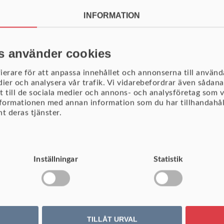
INFORMATION
ARBETSPROCESS OCH SMIDIG
s använder cookies
R
ierare för att anpassa innehållet och annonserna till använda
dier och analysera vår trafik. Vi vidarebefordrar även sådana
gnosverktyg är anpassat för ett processbaserat arbetssätt, med 
t till de sociala medier och annons- och analysföretag som 
nformationen med annan information som du har tillhandahåll
ngar mellan medarbetare med olika ansvarsområden. Verktyget är 
t deras tjänster.
udgetprocess.
ningsformulär som passar hela organisationen,
amheten eller enskilda användare
Inställningar
Statistik
att själv justera vilka inmatningsvyer,
ller jämförelsetal man vill se för stunden
onsförändringar under budgetarbetet samt arbete
v organisationsträd parallellt
TILLÅT URVAL