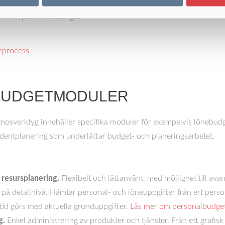
ingsfunktioner, till exempel för
 och nyckelfördelningar
eprocess
 BUDGETMODULER
gnosverktyg innehåller specifika moduler för exempelvis lönebudg
udentplanering som underlättar budget- och planeringsarbetet.
 resursplanering.
Flexibelt och lättanvänt, med möjlighet till ava
på detaljnivå. Hämtar personal- och löneuppgifter från ert perso
ltid görs med aktuella grunduppgifter.
Läs mer om personalbudget
g.
Enkel administrering av produkter och tjänster. Från ett grafis