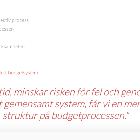
fektiv process
ocessen
erksamheten
lett budgetsystem