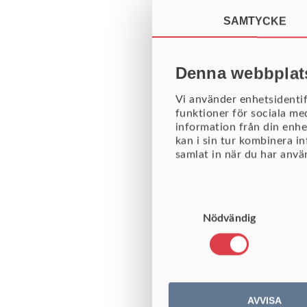
SAMTYCKE
SMARTARE 
Denna webbplat
FUNKTIONE
Vi använder enhetsidentif
funktioner för sociala me
Infotools budget- och pro
information från din enhe
kan i sin tur kombinera i
roller och smidiga övergå
samlat in när du har använ
till företagets specifika b
Skräddarsydda inmat
Samtyckesval
en viss del av verks
Nödvändig
Frihet och möjlighet 
verksamhetsbegrepp e
Hanterar organisati
med flera versioner a
AVVISA