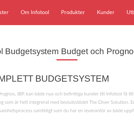
ster
Om Infotool
Produkter
Kunder
Utb
ol Budgetsystem Budget och Progno
KOMPLETT BUDGETSYSTEM
nos, IBP, kan både nya och befintliga kunder till Infotool få tillgå
 som är helt integrerat med beslutsstödet The Diver Solution. En 
ksamhetsprocess samtidigt som du har en leverantör av både uppfö