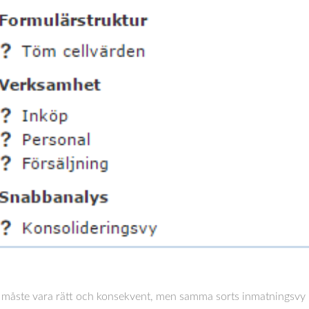
 måste vara rätt och konsekvent, men samma sorts inmatningsvy pa