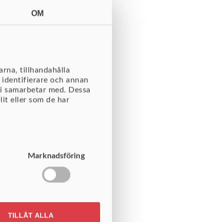
OM
rna, tillhandahålla
 identifierare och annan
vi samarbetar med. Dessa
it eller som de har
Marknadsföring
ett stort utbud av
TILLÅT ALLA