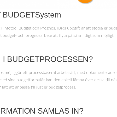
T BUDGETSystem
t i Infotool Budget och Prognos. IBP:s uppgift är att stödja er bu
rt budget- och prognosarbete att flyta på så smidigt som möjligt.
R I BUDGETPROCESSEN?
os möjliggör ett processbaserat arbetssätt, med dokumenterade a
 med sina budgetformulär kan den enkelt lämna över dessa till näs
 lätt att anpassa till just er budgetprocess.
ORMATION SAMLAS IN?