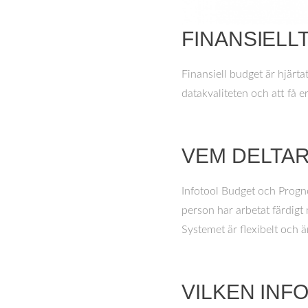
FINANSIELL
Finansiell budget är hjärta
datakvaliteten och att få e
VEM DELTA
Infotool Budget och Progn
person har arbetat färdigt
Systemet är flexibelt och är
VILKEN INF