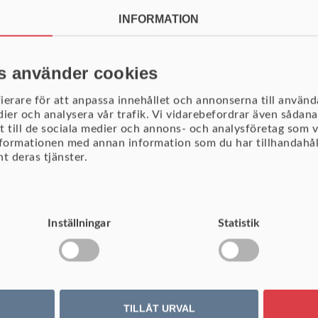
INFORMATION
s använder cookies
ierare för att anpassa innehållet och annonserna till använda
dier och analysera vår trafik. Vi vidarebefordrar även sådana
t till de sociala medier och annons- och analysföretag som 
nformationen med annan information som du har tillhandahåll
t deras tjänster.
LÄTTAR VI BUDGETARBETET?
Inställningar
Statistik
tyg för att hjälpa till i budget- och prognosarbetet. Systemet har 
 exempel för beloppsförändringar och nyckelfördelningar.
TILLÅT URVAL