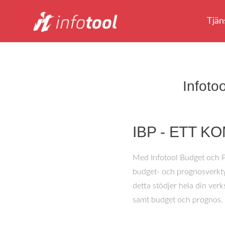
Tjän
Infoto
IBP - ETT 
Med Infotool Budget och Prog
budget- och prognosverktyg
detta stödjer hela din ver
samt budget och prognos.