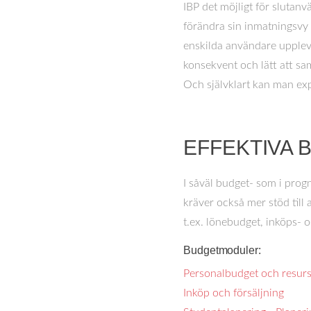
IBP det möjligt för slutanv
förändra sin inmatningsvy g
enskilda användare uppleve
konsekvent och lätt att sa
Och självklart kan man expo
EFFEKTIVA
I såväl budget- som i prog
kräver också mer stöd till
t.ex. lönebudget, inköps- 
Budgetmoduler:
Personalbudget och resur
Inköp och försäljning