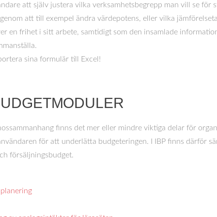
ändare att själv justera vilka verksamhetsbegrepp man vill se för 
enom att till exempel ändra värdepotens, eller vilka jämförelsetal
r en frihet i sitt arbete, samtidigt som den insamlade information
mmanställa.
rtera sina formulär till Excel!
 BUDGETMODULER
nossammanhang finns det mer eller mindre viktiga delar för organ
 användaren för att underlätta budgeteringen. I IBP finns därför s
och försäljningsbudget.
splanering