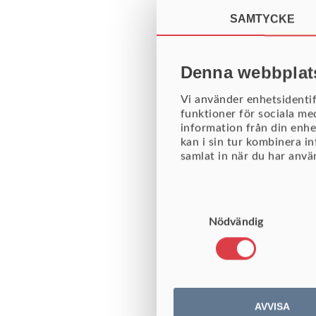
SAMTYCKE
Denna webbplat
Vi använder enhetsidentif
funktioner för sociala me
information från din enhe
kan i sin tur kombinera i
samlat in när du har använ
HUR UNDER
Samtyckesval
Nödvändig
I IBP finns avancerade verk
beräkningsfunktioner, till
AVVISA