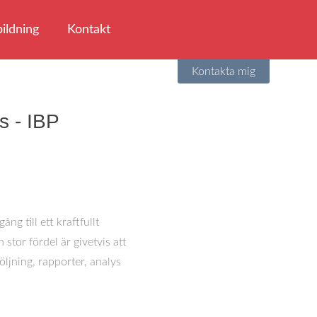
ildning
Kontakt
Kontakta mig
s - IBP
ng till ett kraftfullt
stor fördel är givetvis att
ljning, rapporter, analys