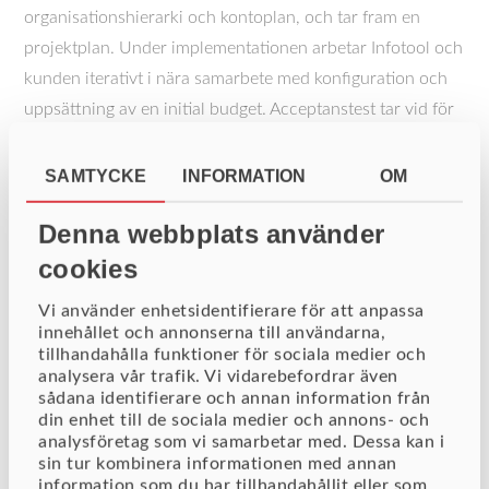
organisationshierarki och kontoplan, och tar fram en
projektplan. Under implementationen arbetar Infotool och
kunden iterativt i nära samarbete med konfiguration och
uppsättning av en initial budget. Acceptanstest tar vid för
att säkerställa att verksamhetskraven uppfylls. Efter
utbildning av administratörer och användare kan
SAMTYCKE
INFORMATION
OM
lösningen slutligen driftsättas.
Denna webbplats använder
IBP sätts upp i Infotools molnmiljö och kan omedelbart
cookies
driftsättas. Verktyget kan även införas i kundens egen
miljö, om så önskas.
Vi använder enhetsidentifierare för att anpassa
innehållet och annonserna till användarna,
tillhandahålla funktioner för sociala medier och
analysera vår trafik. Vi vidarebefordrar även
sådana identifierare och annan information från
din enhet till de sociala medier och annons- och
analysföretag som vi samarbetar med. Dessa kan i
sin tur kombinera informationen med annan
information som du har tillhandahållit eller som