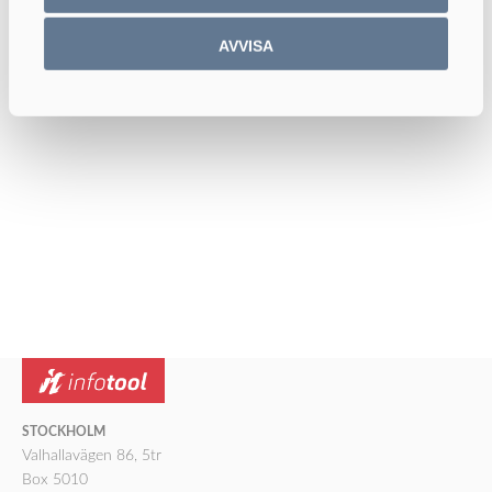
acceptanstest efter fyra veckor och att systemet skall vara
driftsatt efter åtta veckor.
AVVISA
STOCKHOLM
Valhallavägen 86, 5tr
Box 5010