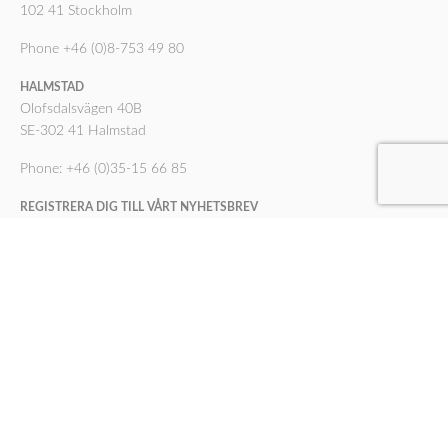
102 41 Stockholm
Phone +46 (0)8-753 49 80
HALMSTAD
Olofsdalsvägen 40B
SE-302 41 Halmstad
Phone: +46 (0)35-15 66 85
REGISTRERA DIG TILL VÅRT NYHETSBREV
Registrera
SUPPORT SVERIGE
© Copyright Infotool 2026
support@infotool.se
035-29 50 469