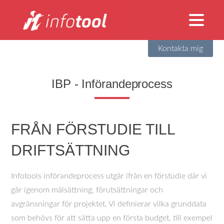
Kontakta mig
IBP - Införandeprocess
FRÅN FÖRSTUDIE TILL
DRIFTSÄTTNING
Infotools införandeprocess utgår ifrån en förstudie där vi
går igenom målsättning, förutsättningar och
avgränsningar för projektet. Vi definierar vilka grunddata
som behövs för att sätta upp en första budget, till exempel