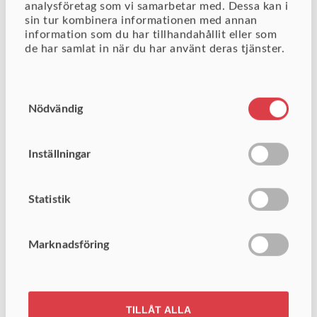
analysföretag som vi samarbetar med. Dessa kan i
HR Fokus kontaktuppgifter
sin tur kombinera informationen med annan
information som du har tillhandahållit eller som
de har samlat in när du har använt deras tjänster.
Hedvigsgatan 10
702 25 Örebro
Samtyckesval
Telefon: +46 (0)19-26 99 20
Nödvändig
E-post: info@hrfokus.se
Säljkontor i Stockholm
Inställningar
Saltmätargatan 7
113 59 Stockholm
Statistik
www.hrfokus.se
Marknadsföring
TILLÅT ALLA