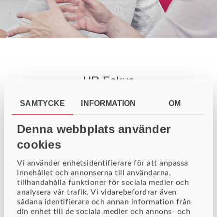
HR Fokus
SAMTYCKE
INFORMATION
OM
HR Fokus har lång erfarenhet som en av de mest erfarna
Denna webbplats använder
specialisterna inom utveckling av HR-system och
cookies
anpassade HR-lösningar. Med kopplingar mot ett stort
antal av marknadens befintligt HR- och lönesystem skapar
Vi använder enhetsidentifierare för att anpassa
innehållet och annonserna till användarna,
HR Fokus lösningar för bättre beslutsunderlag och
tillhandahålla funktioner för sociala medier och
enklare administration.
analysera vår trafik. Vi vidarebefordrar även
sådana identifierare och annan information från
din enhet till de sociala medier och annons- och