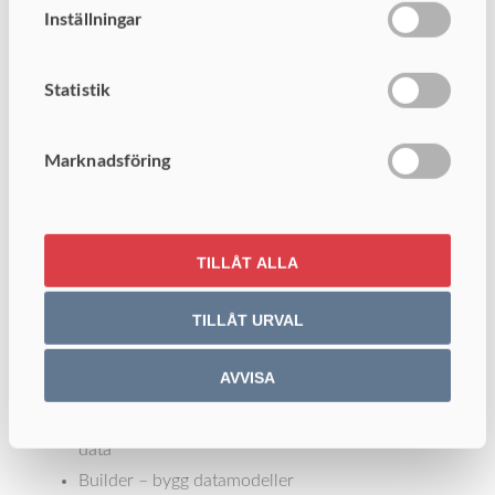
Fullborda hela ETL-processen
Inställningar
Bygga och använda kolumndatabaser
Tillgängliggöra dataströmmar till analytiker och
Statistik
andra konsumenter av data och information
Hantera hela dataflödet
Schemalägga och övervaka återkommande
Marknadsföring
uppdateringar av data
Administrera användare och grupper samt
hantera behörigheter
TILLÅT ALLA
Hantera användare och grupper samt styr
tillgången till data
TILLÅT URVAL
AVVISA
Vad ingår i Workbench?
Integrator – integrera datakällor och transformera
data
Builder – bygg datamodeller