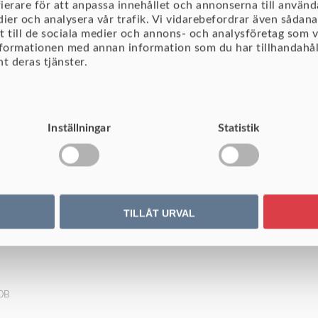
ierare för att anpassa innehållet och annonserna till använda
dier och analysera vår trafik. Vi vidarebefordrar även sådana
t till de sociala medier och annons- och analysföretag som 
nformationen med annan information som du har tillhandahåll
t deras tjänster.
Tack, vi hör av oss!
Inställningar
Statistik
TILLÅT URVAL
40B