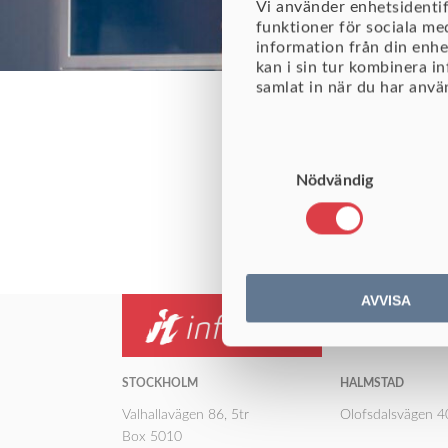
Vi använder enhetsidentif
funktioner för sociala me
information från din enhe
kan i sin tur kombinera i
samlat in när du har använ
Samtyckesval
Nödvändig
AVVISA
STOCKHOLM
HALMSTAD
Valhallavägen 86, 5tr
Olofsdalsvägen 
Box 5010