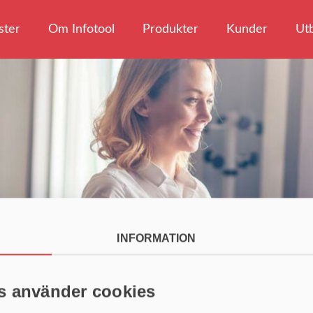
ster
Om Infotool
Produkter
Kunder
Utb
INFORMATION
s använder cookies