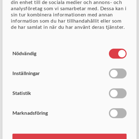
din enhet till de sociala medier och annons- och
I år blir det virtuell konferens den 10 juni tillsammans med
analysföretag som vi samarbetar med. Dessa kan i
våra europeiska kollegor, helt kostnadsfritt. Det enda du
sin tur kombinera informationen med annan
behöver göra är att reservera din plats genom att
klicka
information som du har tillhandahållit eller som
de har samlat in när du har använt deras tjänster.
här
och ta dig vidare till anmälningssidan. Observera att
det finns möjlighet att delta i en Design Workshop på
Samtyckesval
fredagen den 11 juni också. Skicka gärna vidare till dina
Nödvändig
arbetskamrater!
Inställningar
Statistik
Marknadsföring