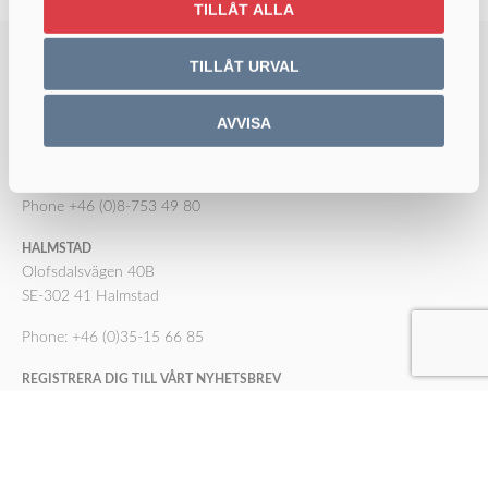
TILLÅT ALLA
TILLÅT URVAL
STOCKHOLM
Valhallavägen 86, 5tr
AVVISA
Box 5010
102 41 Stockholm
Phone +46 (0)8-753 49 80
HALMSTAD
Olofsdalsvägen 40B
SE-302 41 Halmstad
Phone: +46 (0)35-15 66 85
REGISTRERA DIG TILL VÅRT NYHETSBREV
Registrera