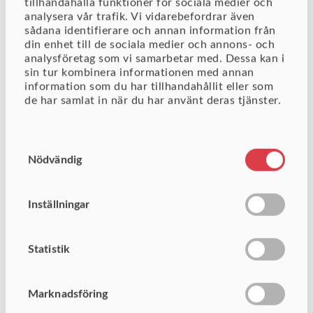
tillhandahålla funktioner för sociala medier och
hur din organisation presterar är
analysera vår trafik. Vi vidarebefordrar även
möjligheterna bättre att nå kvalitets-
sådana identifierare och annan information från
din enhet till de sociala medier och annons- och
och lönsamhetsmål. Diver Platform är
analysföretag som vi samarbetar med. Dessa kan i
ett affärsstöd som är en smart genväg
sin tur kombinera informationen med annan
som tar dig förbi den traditionella
information som du har tillhandahållit eller som
de har samlat in när du har använt deras tjänster.
traven av Excel-filer, minimerar
utrymmet för mänskliga felmarginaler
och ger dig bättre beslutsunderlag.
Samtyckesval
Nödvändig
Läs mer om Diver
Platform
Inställningar
Statistik
Marknadsföring