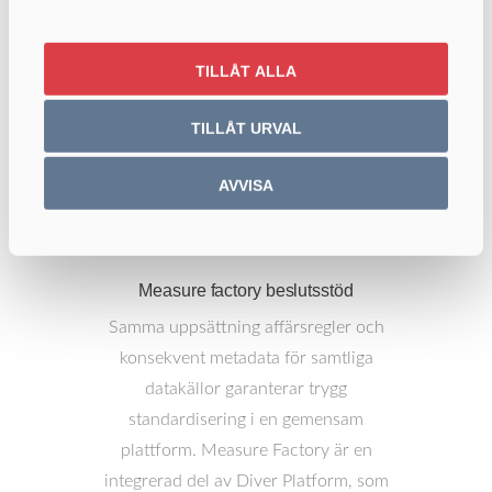
TILLÅT ALLA
TILLÅT URVAL
AVVISA
Measure factory beslutsstöd
Samma uppsättning affärsregler och
konsekvent metadata för samtliga
datakällor garanterar trygg
standardisering i en gemensam
plattform. Measure Factory är en
integrerad del av Diver Platform, som